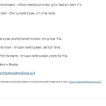
ד"ר דפנה ריצ'מונד-ברק, המרכז הבינתחומי הרצליה - היווצרות והתפרקות מדינות בשנת 2014: מה בין אוקראינה למדינה האסלאמית.
פרופ' אריה רייך, אוניברסיטת בר אילן - יחסי האיחוד האירופי וישראל: איפה אנחנו עומדים ולאן אנו עלולים להגיע.
עו"ד ענת בן-דור, התכנית לזכויות פליטים, אוניברסיטת תל-אביב - מעצר ואי-הרחקה  בבג"צ איתן נגד ממשלת ישראל. 
פרופ' יובל שני, האוניברסיטה העברית - הערה פרשנית 35 של הועדה לזכויות האדם של האו״ם בנושא הזכות לחירות.
עו"ד טל מימרן, האוניברסיטה העברית - פרשת אל-דולימי: פרק נוסף ביחסים שבין מועצת הביטחון למדינות איחוד האירופי.
פרופ' משה הירש, האוניברסיטה העברית - השקעות בינלאומיות: sia
ni.friedman@mail.huji.ac.il
shani.friedman@mail.huji.ac.il
*עלמ"ה אינה קשורה לארגון הכנס והמידע המוצג מובא כשירות ומבוסס על פרסומים של הפקולטה למשפטים באוניברסיטה העברית. למידע נוסף יש לפנות ל- 