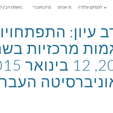
לקסיקון עלמ"ה
מי אנחנו
צדק מעברי
עלמ"ה: עמותה לקידום המשפט הבין-לאומי ההומניטרי (ע"ר)
ip to main content
Skip to navigat
וניברסיטה העברי