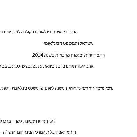
הפורום למשפט בינלאומי בפקולטה למשפטים באו
ישראל והמשפט הבינלאומי:
התפתחויות ומגמות מרכזיות בשנת 2014
ערב העיון יתקיים ב- 12 בינואר, 2015, בשעה 16:00, בבית מאירסדורף, קמפוס הר הצופים, האוניברסיטה העברית בירושלים.
, המשנה ליועמ"ש (משפט בינלאומי) - ישראל והמשפט הבינלאומי: התפתחויות בשנה החולפת ומגמות עתידיות.
דובר מרכזי: ד"ר רועי שיינדורף
עו"ד איתן דיאמונד, גישה - מרכז לשמירה על הזכות לנוע - סוגיות משפטיות בעקבות מבצע "צוק איתן".
ד"ר אליאב ליבליך, המרכז הבינתחומי הרצליה - החלטת תובעת בית הדין הבינלאומי הפלילי לגבי איי קומורו וישראל.