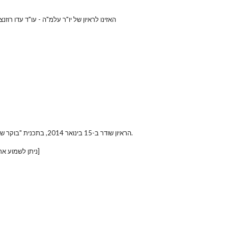
האזינו לראיון של יו"ר עלמ"ה - עו"ד עדו רו
, מראיינת תמי מולד-חיו.
הראיון שודר ב-15 בינואר 2014, בתכנית "בוקר של זכויות אדם" של תחנת הרדיו 
. הראיון מתחיל בדקה ה-7 לשידור]
[ניתן לשמוע א