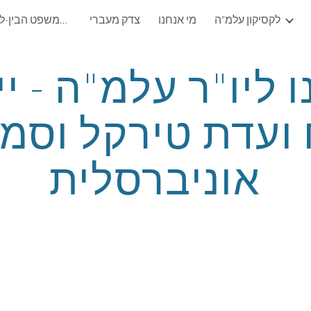
לקסיקון עלמ"ה
מי אנחנו
צדק מעברי
עלמ"ה: עמותה לקידום המשפט הבין-לאומי ההומניטרי (ע"ר)
ip to main content
Skip to navigat
אוניברסלית