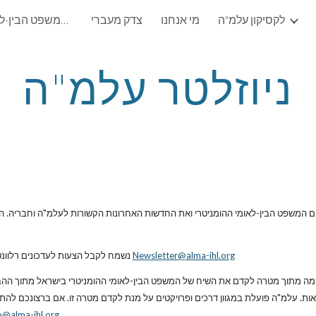
לקסיקון עלמ"ה
מי אנחנו
צדק מעברי
עלמ"ה: עמותה לקידום המשפט הבין-לאומי ההומניטרי (ע"ר)
ip to main content
Skip to navigat
ניוזלטר עלמ"ה
Newsletter@alma-ihl.org
נשמח לקבל הצעות לעדכונים רלוונטי
o@alma-ihl.org