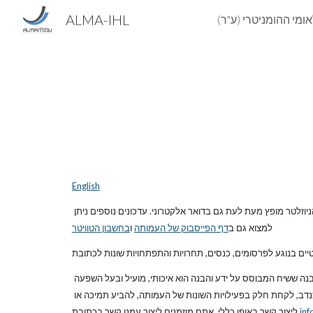
ALMA-IHL
Sk
English
ניוזלטר עלמ"ה נועד להציג בפניכם את אירועים קרובים בתחום המשפט הבין-לאומי ההומניטרי ואת החדשות האחרונות הקשורות לעלמ"ה וחבריה. הניוזלטר מופץ מעת לעת גם בדואר אלקטרוני. עדכונים נוספים ניתן 
למצוא גם ב
דף הפייסבוק של העמותה
 ו
בחשבון הטוויטר
ים בנוגע לפרסומים, כנסים, תחרויות והתפתחויות שונות לכתובת
 הוקמה מתוך מטרה לקדם את השיח של המשפט הבין-לאומי ההומניטרי בישראל מתוך ההבנה ששיח המבוסס על ידע והבנה הוא איכותי, מועיל ובעל השפעה 
רבה יותר מאשר ויכוח ריק מתוכן המבוסס על סיסמאות וקלישאות. עלמ"ה פועלת במגוון דרכים ופרויקטים על מנת לקדם מטרה זו. אם ברצונכם להתנדב, לקחת חלק בפעילויות השונות של העמותה, להביע תמיכה או 
inf
ליצור קשר באופן כללי, אתם מוזמנים ליצור עמנו קשר בכתובת 