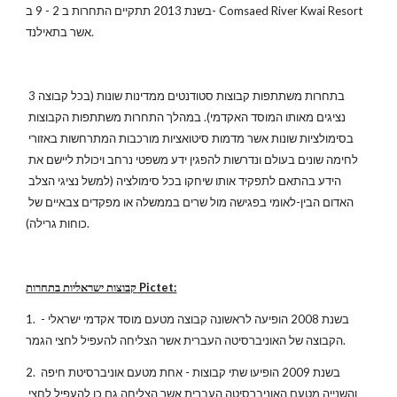
בשנת 2013 תתקיים התחרות ב 2 - 9 ב- Comsaed River Kwai Resort 
אשר בתאילנד.
בתחרות משתתפות קבוצות סטודנטים ממדינות שונות (בכל קבוצה 3 
נציגים מאותו המוסד האקדמי). במהלך התחרות משתתפות הקבוצות 
בסימולציות שונות אשר מדמות סיטואציות מורכבות המתרחשות באזורי 
לחימה שונים בעולם ונדרשות להפגין ידע משפטי נרחב ויכולת ליישם את 
הידע בהתאם לתפקיד אותו שיחקו בכל סימולציה (למשל נציגי הצלב 
האדום הבין-לאומי בפגישה מול שרים בממשלה או מפקדים צבאיים של 
כוחות גרילה).
קבוצות ישראליות בתחרות Pictet:
1. בשנת 2008 הופיעה לראשונה קבוצה מטעם מוסד אקדמי ישראלי - 
הקבוצה של האוניברסיטה העברית אשר הצליחה להעפיל לחצי הגמר.
2. בשנת 2009 הופיעו שתי קבוצות - אחת מטעם אוניברסיטת חיפה 
והשנייה מטעם האוניברסיטה העברית אשר הצליחה גם כן להעפיל לחצי 