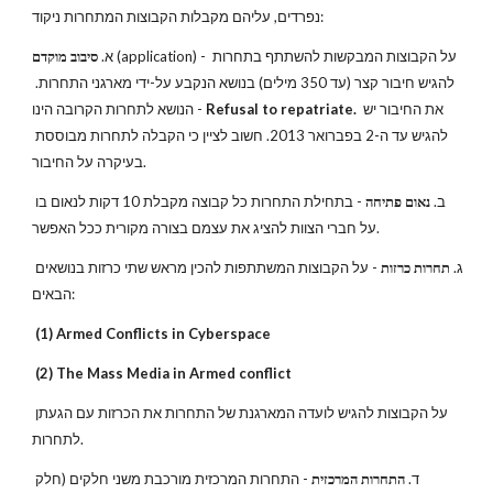
נפרדים, עליהם מקבלות הקבוצות המתחרות ניקוד:
 (application) - על הקבוצות המבקשות להשתתף בתחרות 
א. 
סיבוב מוקדם
להגיש חיבור קצר (עד 350 מילים) בנושא הנקבע על-ידי מארגני התחרות. 
את החיבור יש 
Refusal to repatriate. 
הנושא לתחרות הקרובה הינו - 
להגיש עד ה-2 בפברואר 2013. חשוב לציין כי הקבלה לתחרות מבוססת 
בעיקרה על החיבור.
ב. 
נאום פתיחה
 - בתחילת התחרות כל קבוצה מקבלת 10 דקות לנאום בו 
על חברי הצוות להציג את עצמם בצורה מקורית ככל האפשר.
ג. 
תחרות כרזות
 - על הקבוצות המשתתפות להכין מראש שתי כרזות בנושאים 
הבאים:
 (1) Armed Conflicts in Cyberspace
 (2) The Mass Media in Armed conflict
על הקבוצות להגיש לועדה המארגנת של התחרות את הכרזות עם הגעתן 
לתחרות.
ד. 
התחרות המרכזית
 - התחרות המרכזית מורכבת משני חלקים (חלק 