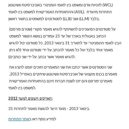
לזכויות אדם ומשפט בין-לאומי הומניטרי באוניברסיטת וושינגטון (WCL) 
וההתאחדות האמריקאית למשפט בין-לאומי (ASIL). התחרות מיועדת 
לסטודנטים למשפטים בתואר ראשון (LL.B) ושני (LL.M) בלבד.
על סטודנטים המעוניינים להשתתף להגיש מאמר מקורי (שטרם פורסם) 
הכתוב באנגלית באורך של עד 25 עמודים בנושא הקשור למשפט 
הבין-לאומי ההומניטרי עד לתאריך 31 בינואר 2013. כל סטודנט יכול להגיש 
מאמר אחד בלבד ועל כל מאמר להכתב על-ידי סטודנט אחד (לא ניתן 
להגיש מאמר אשר נכתב על-ידי שני כותבים).
שני הסטודנטים אשר יכתבו את שני המאמרים הזוכים יוזמנו להציג את 
מאמרם בכנס מקצועי של אוניברסיטת וושינגטון שיתקיים באפריל 2013, 
מאמרם יפורסם והם יזכו לשנת חברות חינם בהתאחדות האמריקאית 
למשפט בין-לאומי.
תאריכים חשובים למועד 2012:
31 בינואר 2013 - מועד היעד להגשת מאמר לתחרות.
למידע נוסף ראו ב
אתר התחרות