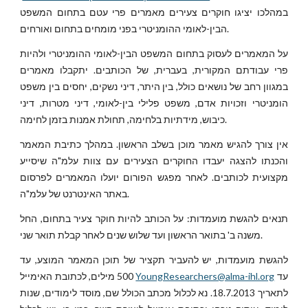
במהלכו יציגו חוקרים צעירים מאמרים פרי עטם בתחום המשפט
הבין-לאומי ההומניטרי בפני מומחים בתחום ואורחים.
על המאמרים לעסוק בתחום המשפט הבין-לאומי ההומניטרי ולהיות
פרי עבודתם המקורית, בעברית, של הכותבים. יתקבלו מאמרים
במגוון רחב של נושאים כולל, בין היתר, דיני נשקים, יחסים בין משפט
הומניטרי וזכויות אדם, משפט פלילי בין-לאומי, דיני מטרות, דיני
כיבוש, מידתיות בלחימה, תחולת אמנות בזמן לחימה.
אין צורך להגיש מאמר מוכן בשלב הראשון. במהלך כתיבת המאמר
והכנתו להצגה יעבדו החוקרים הצעירים עם צוות עלמ"ה שיסייע
מקצועית לכותבים. לאחר מפגש הפורום יועלו המאמרים לפרסום
באתר האינטרנט של עלמ"ה.
תנאים להגשת מועמדות: על הכותב להיות חוקר צעיר בתחום, החל
משנה ב' בתואר הראשון ועד שלוש שנים לאחר קבלת תואר שני.
להגשת מועמדות, יש להעביר תקציר של תוכן המאמר המוצע, עד
עד
YoungResearchers@alma-ihl.org
500 מילים, לכתובת האימייל
לתאריך 18.7.2013. נא לכלול מכתב הכולל שם, מוסד לימודים, שנות