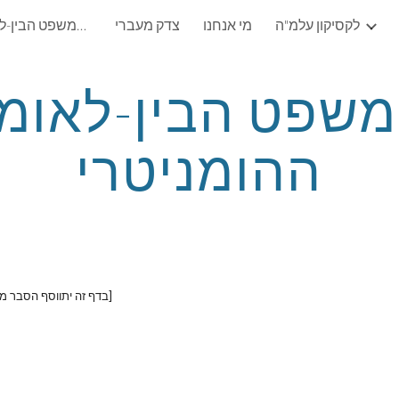
לקסיקון עלמ"ה
מי אנחנו
צדק מעברי
עלמ"ה: עמותה לקידום המשפט הבין-לאומי ההומניטרי (ע"ר)
ip to main content
Skip to navigat
ההומניטרי
[בדף זה יתווסף הסבר מפורט בנוגע לדיני המלחמה (מעין מילון או אנציקלופדיה על הנושא)]